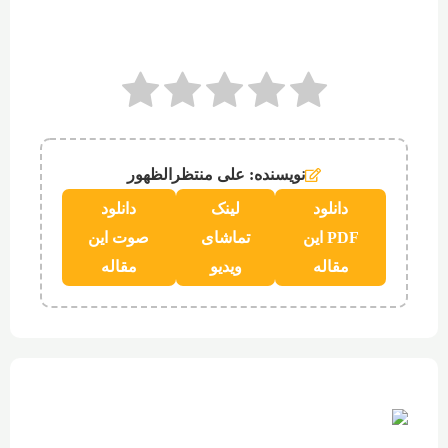
نویسنده: علی منتظرالظهور
دانلود
لینک
دانلود
PDF این
تماشای
صوت این
مقاله
ویدیو
مقاله